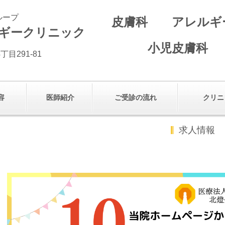
ループ
皮膚科 アレル
ギークリニック
小児皮膚科
丁目291-81
）
容
医師紹介
ご受診の流れ
クリニ
求人情報