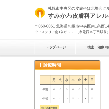
札幌市中央区の皮膚科は北燈会グ
すみかわ皮膚科アレル
〒060-0061 北海道札幌市中央区南1条西14
ウィステリア南1条ビル 2F（市電西15丁目駅前
トップページ
検査・治療内
診療時間
月
火
水
木
金
土
日
○
○
○
○
○
○
×
午前
○
○
○
×
○
×
×
午後
診療時間