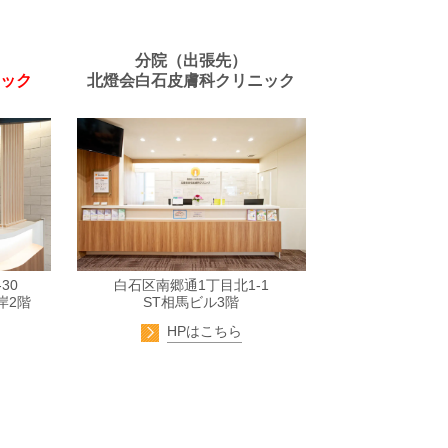
）
分院（出張先）
ック
北燈会白石皮膚科クリニック
30
白石区南郷通1丁目北1-1
岸2階
ST相馬ビル3階
HPはこちら