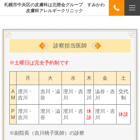
札幌市中央区の皮膚科は北燈会グループ すみかわ
皮膚科アレルギークリニック
診察担当医師
※土曜日は完全予約制です
月
火
水
木
金
土
A
澄川・
吉川・澁
澄川・吉
澄
澁谷・吉
交代
M
吉川
谷
川
川
川
制
P
澄川・
澄川・澁
澄川・吉
休
澄川・吉
休診
M
吉川
谷
川
診
川
※副院長（吉川桃子医師）の診察