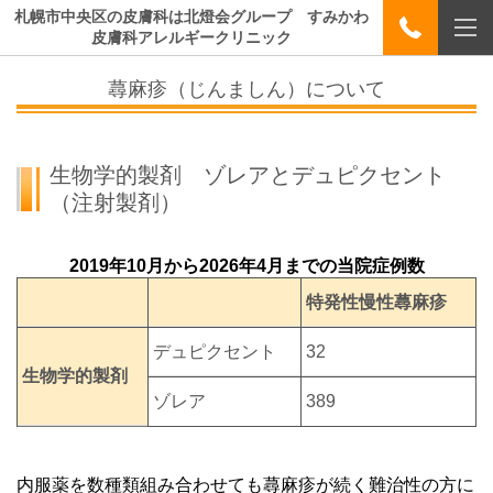
札幌市中央区の皮膚科は北燈会グループ すみかわ
皮膚科アレルギークリニック
蕁麻疹（じんましん）について
生物学的製剤 ゾレアとデュピクセント
（注射製剤）
2019
年
10
月から
2026
年
4
月までの当院症例数
特発性慢性蕁麻疹
デュピクセント
32
生物学的製剤
ゾレア
389
内服薬を数種類組み合わせても蕁麻疹が続く難治性の方に